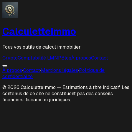
Calculette
Immo
Tous vos outils de calcul immobilier
Crypto
Comptabilité LMNP
Blog
À propos
Contact
À propos
·
Contact
·
Mentions légales
·
Politique de
confidentialité
© 2026
Calculette
Immo
— Estimations à titre indicatif. Les
contenus de ce site ne constituent pas des conseils
financiers, fiscaux ou juridiques.