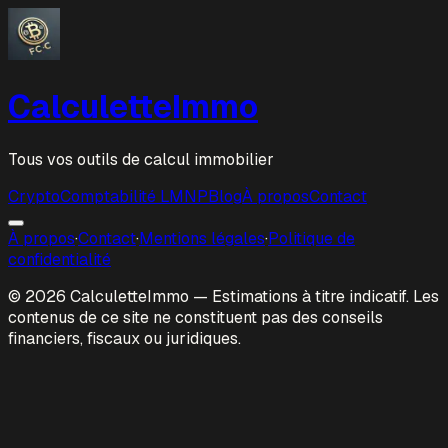
Calculette
Immo
Tous vos outils de calcul immobilier
Crypto
Comptabilité LMNP
Blog
À propos
Contact
À propos
·
Contact
·
Mentions légales
·
Politique de
confidentialité
© 2026
Calculette
Immo
— Estimations à titre indicatif. Les
contenus de ce site ne constituent pas des conseils
financiers, fiscaux ou juridiques.